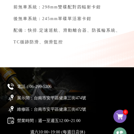
前煞車系統：298mm雙碟配對四輻射卡鉗⁣⁣
後煞車系統：245mm單碟單活塞卡鉗⁣⁣
配備：快排.定速巡航、滑動離合器、防孤輪系統、
TC循跡防滑、側滑監控
電話：
06-299-5206
展示間：台南市安平區健康三街474號
維修區：台南市安平區健康三街472號
0
營業時間：週一至週五12:00~21:00
週六10:00~19:00 (每週日店休)