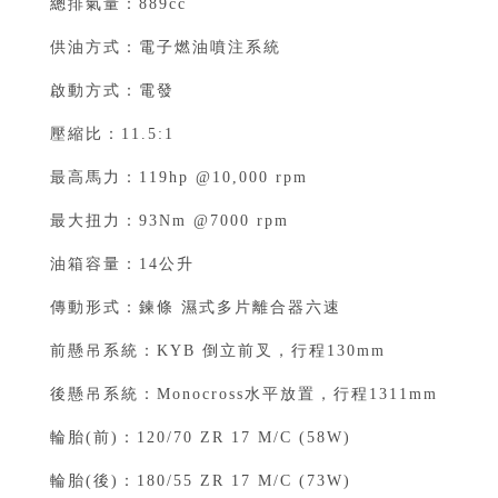
總排氣量：889cc⁣⁣
供油方式：電子燃油噴注系統⁣⁣
啟動方式：電發⁣⁣
壓縮比：11.5:1⁣⁣
最高馬力：119hp @10,000 rpm⁣⁣
最大扭力：93Nm @7000 rpm⁣⁣
油箱容量：14公升⁣⁣
傳動形式：鍊條 濕式多片離合器六速⁣⁣
前懸吊系統：KYB 倒立前叉，行程130mm⁣⁣
後懸吊系統：Monocross水平放置，行程1311mm⁣⁣
輪胎(前)：120/70 ZR 17 M/C (58W)⁣⁣
輪胎(後)：180/55 ZR 17 M/C (73W)⁣⁣