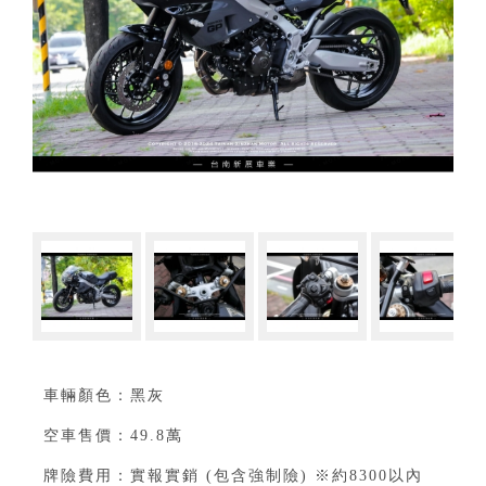
車輛顏色：黑灰⁣
空車售價：49.8萬⁣
牌險費用：實報實銷 (包含強制險) ※約8300以內⁣