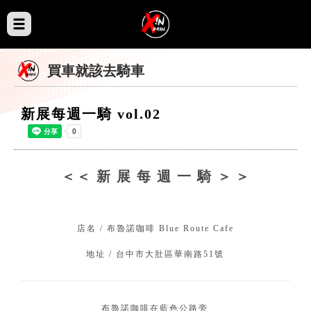
買車就該去騎車
新展每週一騎 vol.02
＜＜ 新 展 每 週 一 騎 ＞⁣⁣＞
⁣⁣
店名 / 布魯諾咖啡 Blue Route Cafe
地址 / 台中市大肚區華南路51號⁣
布魯諾咖啡在藍色公路旁⁣