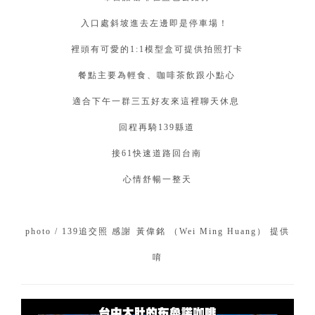
入口處斜坡進去左邊即是停車場！ ⁣⁣
裡頭有可愛的1:1模型盒可提供拍照打卡⁣
餐點主要為輕食、咖啡茶飲跟小點心⁣
適合下午一群三五好友來這裡聊天休息⁣⁣
回程再騎139縣道⁣
接61快速道路回台南⁣
心情舒暢一整天
⁣⁣⁣
photo / 139追交照 感謝 ⁣黃偉銘 （Wei Ming Huang） 提供
唷