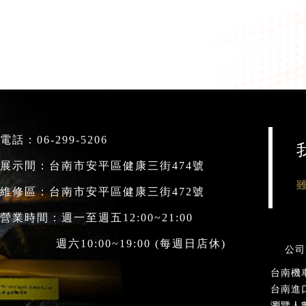
S CC-01 傳動蓋】JETS/SR
【REYS 可調式煞車拉
電話：
06-299-5206
展示間：台南市安平區健康三街474號
維修區：台南市安平區健康三街472號
營業時間：週一至週五12:00~21:00
六10:00~19:00 (每週日店休)
公司
台南機
台南進
瀏覽人數