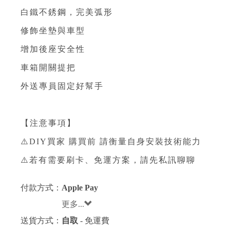
白鐵不銹鋼，完美弧形
修飾坐墊與車型
增加後座安全性
車箱開關提把
外送專員固定好幫手
【注意事項】
⚠️DIY買家 購買前 請衡量自身安裝技術能力
⚠️若有需要刷卡、免運方案，請先私訊聊聊
付款方式：
Apple Pay
更多...
送貨方式：
自取
- 免運費