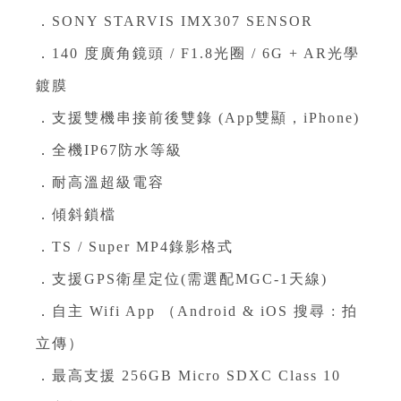
．SONY STARVIS IMX307 SENSOR⁣
．140 度廣角鏡頭 / F1.8光圈 / 6G + AR光學
鍍膜⁣
．支援雙機串接前後雙錄 (App雙顯，iPhone)⁣
．全機IP67防水等級⁣
．耐高溫超級電容⁣
．傾斜鎖檔⁣
．TS / Super MP4錄影格式⁣
．支援GPS衛星定位(需選配MGC-1天線)⁣
．自主 Wifi App （Android & iOS 搜尋 : 拍
立傳）⁣
．最高支援 256GB Micro SDXC Class 10⁣