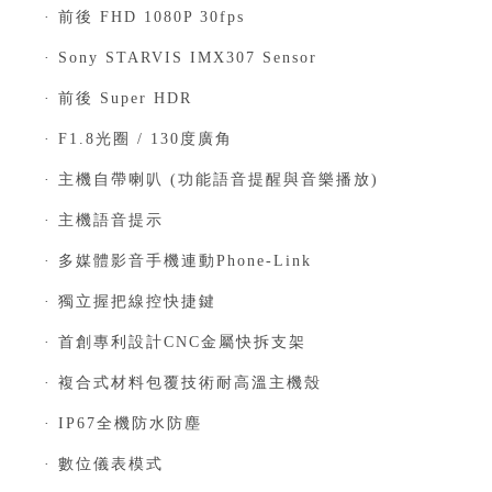
· 前後 FHD 1080P 30fps
· Sony STARVIS IMX307 Sensor
· 前後 Super HDR
· F1.8光圈 / 130度廣角
· 主機自帶喇叭 (功能語音提醒與音樂播放)
· 主機語音提示
· 多媒體影音手機連動Phone-Link
· 獨立握把線控快捷鍵
· 首創專利設計CNC金屬快拆支架
· 複合式材料包覆技術耐高溫主機殼
· IP67全機防水防塵
· 數位儀表模式