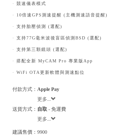
· 競速儀表模式
· 10倍速GPS測速提醒 (主機測速語音提醒)
· 支持胎壓偵測 (選配)
· 支持77G毫米波後盲區偵測BSD (選配)
· 支持第三顆鏡頭 (選配)
· 搭配全新 MyCAM Pro 專業版App
· WiFi OTA更新軟體與測速點位
付款方式：
Apple Pay
更多...
送貨方式：
自取
- 免運費
更多...
建議售價：
9900