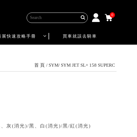
0
新展快速攻略手冊
買車就該去騎車
首 頁
SYM
SYM JET SL+ 158 SUPERC
、灰(消光)/黑、白(消光)/黑/紅(消光)