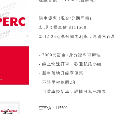
建議售價：115500 (含牌險)
購車優惠 (現金/分期同價)⁣⁣
➀ 現金購車價 $111500⁣
➁ 12-24期享分期零利率，再送六
- 3000元訂金+身分證即可辦理⁣⁣⁣⁣⁣⁣⁣⁣⁣⁣⁣⁣⁣⁣⁣⁣⁣⁣⁣⁣
- 線上快速訂車，歡迎私訊小編⁣⁣⁣⁣⁣⁣⁣⁣⁣⁣⁣⁣⁣⁣⁣⁣⁣⁣⁣⁣
- 新車落地升級享優惠
- 不限里程保固2年
- 可舊車換新車，詳情可私訊粉專
空車價：
115500