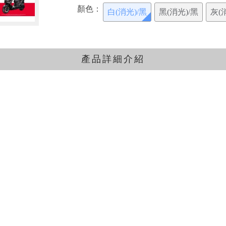
顏色：
白(消光)/黑
黑(消光)/黑
灰(
產品詳細介紹