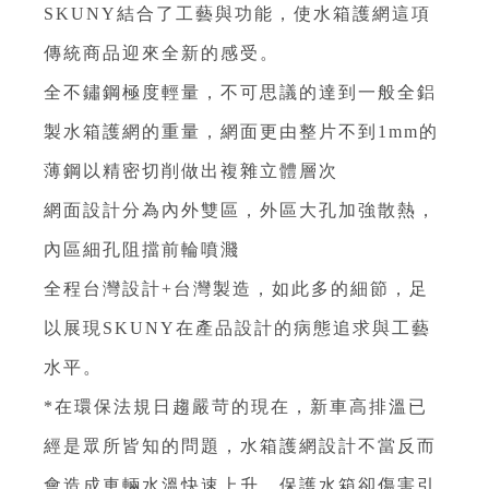
SKUNY結合了工藝與功能，使水箱護網這項
傳統商品迎來全新的感受。
全不鏽鋼極度輕量，不可思議的達到一般全鋁
製水箱護網的重量，網面更由整片不到1mm的
薄鋼以精密切削做出複雜立體層次
網面設計分為內外雙區，外區大孔加強散熱，
內區細孔阻擋前輪噴濺
全程台灣設計+台灣製造，如此多的細節，足
以展現SKUNY在產品設計的病態追求與工藝
水平。
*在環保法規日趨嚴苛的現在，新車高排溫已
經是眾所皆知的問題，水箱護網設計不當反而
會造成車輛水溫快速上升，保護水箱卻傷害引