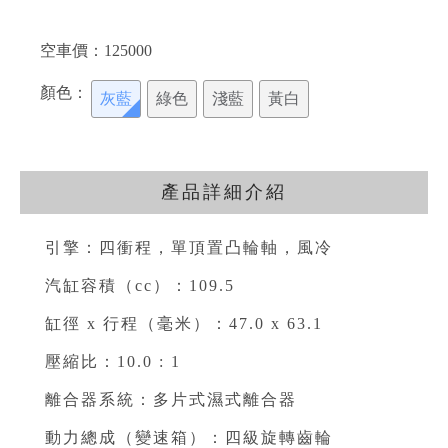
空車價：
125000
顏色：
灰藍
綠色
淺藍
黃白
產品詳細介紹
引擎：四衝程，單頂置凸輪軸，風冷
汽缸容積（cc）：109.5⁣
缸徑 x 行程（毫米）：47.0 x 63.1⁣
壓縮比：10.0 : 1⁣
離合器系統：多片式濕式離合器⁣
動力總成（變速箱）：四級旋轉齒輪⁣