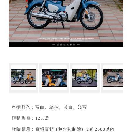
車輛顏色：藍白、綠色、黃白、淺藍
預購售價：12.5萬⁣
牌險費用：實報實銷 (包含強制險) ※約2500以內⁣