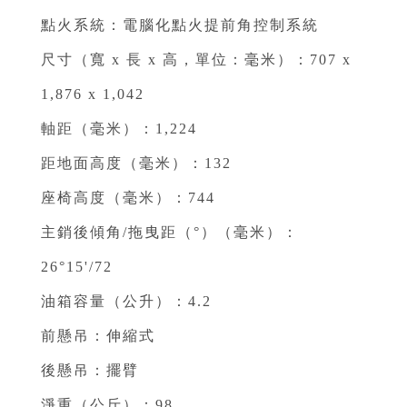
點火系統：電腦化點火提前角控制系統
尺寸（寬 x 長 x 高，單位：毫米）：707 x
1,876 x 1,042⁣
軸距（毫米）：1,224⁣
距地面高度（毫米）：132⁣
座椅高度（毫米）：744⁣
主銷後傾角/拖曳距（°）（毫米）：
26°15'/72⁣
油箱容量（公升）：4.2⁣
前懸吊：伸縮式⁣
後懸吊：擺臂⁣
淨重（公斤）：98⁣