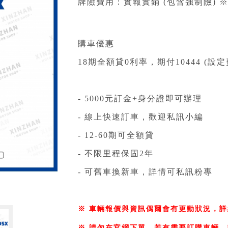
牌險費用：實報實銷 (包含強制險) ※
購車優惠
18期全額貸0利率，期付10444 (設定費
- 5000元訂金+身分證即可辦理⁣⁣⁣⁣⁣⁣⁣⁣⁣⁣⁣⁣⁣⁣⁣⁣⁣⁣⁣
- 線上快速訂車，歡迎私訊小編⁣⁣⁣⁣⁣⁣⁣⁣⁣⁣⁣⁣⁣⁣⁣⁣⁣⁣⁣
- 12-60期可全額貸⁣⁣⁣⁣⁣⁣⁣⁣⁣
- 不限里程保固2年
- 可舊車換新車，詳情可私訊粉專⁣⁣⁣⁣
※ 車輛報價與資訊偶爾會有更動狀況，詳
※ 請勿在官網下單，若有需要訂購車輛，