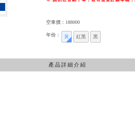
空車價：
188000
年份：
黃⁣
紅黑
黑
產品詳細介紹