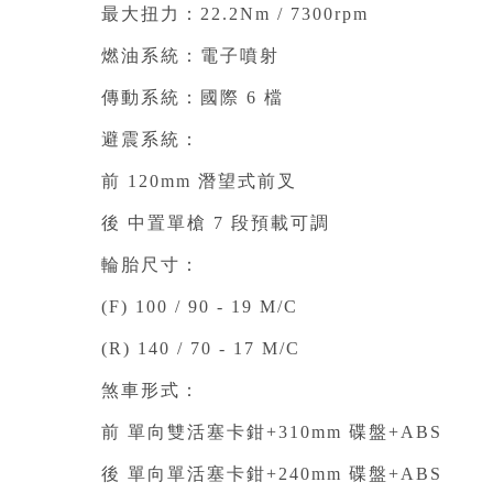
最大扭力：22.2Nm / 7300rpm⁣
燃油系統：電子噴射⁣
傳動系統：國際 6 檔⁣
避震系統：⁣
前 120mm 潛望式前叉⁣
後 中置單槍 7 段預載可調⁣
輪胎尺寸：⁣
(F) 100 / 90 - 19 M/C⁣
(R) 140 / 70 - 17 M/C⁣
煞車形式：⁣
前 單向雙活塞卡鉗+310mm 碟盤+ABS⁣
後 單向單活塞卡鉗+240mm 碟盤+ABS⁣