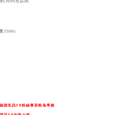
約3600元以內
3500)
細請私訊FB粉絲專頁較為準確
請至FB洽詢小編