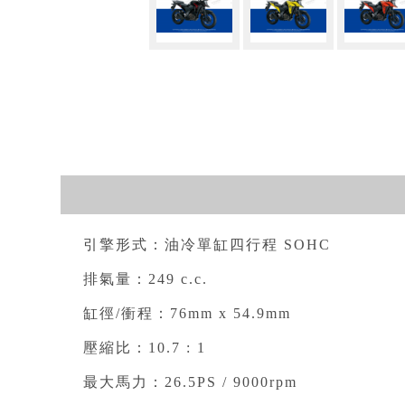
引擎形式：油冷單缸四行程 SOHC⁣
排氣量：249 c.c.⁣
缸徑/衝程：76mm x 54.9mm⁣
壓縮比：10.7 : 1⁣
最大馬力：26.5PS / 9000rpm⁣