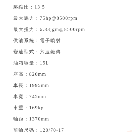
壓縮比：13.5⁣
最大馬力：75hp@8500rpm⁣
最大扭力：6.83jgm@8500rpm⁣
供油系統：電子噴射⁣
變速型式：六速鏈傳⁣
油箱容量：15L⁣
座高：820mm⁣
車長：1995mm⁣
車寬：745mm⁣
車重：169kg⁣
軸距：1370mm⁣
前輪尺碼：120/70-17⁣