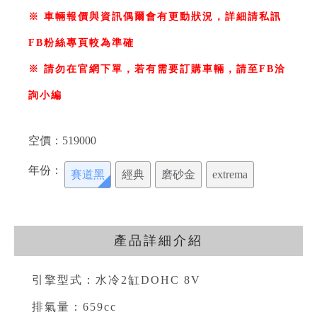
※ 車輛報價與資訊偶爾會有更動狀況，詳細請私訊
FB粉絲專頁較為準確
※ 請勿在官網下單，若有需要訂購車輛，請至FB洽
詢小編
空價：
519000
年份：
賽道黑
經典
磨砂金
extrema
產品詳細介紹
引擎型式：水冷2缸DOHC 8V⁣
排氣量：659cc⁣