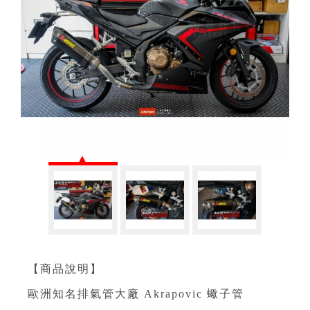
【商品說明】⁣
歐洲知名排氣管大廠 Akrapovic 蠍子管⁣