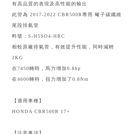
有高品質的表現及高性能的輸出⁣
此管為 2017-2022 CBR500R專用 蠍子碳纖維
尾段排氣管 ⁣
料號：S-H5SO4-HRC⁣
相較原廠排氣管，有效提升性能，同時減輕
2KG ⁣⁣
在7450轉時，馬力增加0.8hp ⁣⁣
在4600轉時，扭力增加了0.8Nm⁣⁣
⁣
【適用車種】⁣
HONDA CBR500R 17+⁣
⁣
【注意事項】⁣