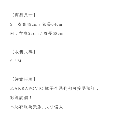
⁣
【商品尺寸】⁣
S：衣寬49cm / 衣長64cm⁣
M：衣寬52cm / 衣長68cm⁣
⁣
【販售尺碼】⁣
S / M ⁣
⁣
【注意事項】⁣
⚠️AKRAPOVIC 蠍子全系列都可接受預訂，
歡迎詢價！⁣
⚠️此衣服為美版, 尺寸偏大