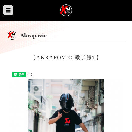
Akrapovic
【AKRAPOVIC 蠍子短T】