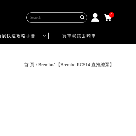
0
新展快速攻略手冊
買車就該去騎車
首 頁
Brembo
【Brembo RCS14 直推總泵】