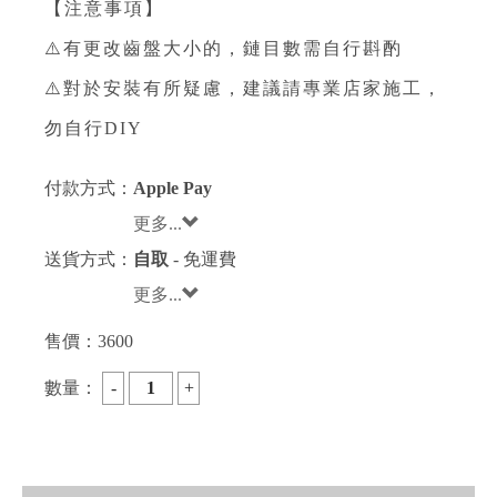
【注意事項】⁣
⚠️有更改齒盤大小的，鏈目數需自行斟酌⁣
⚠️對於安裝有所疑慮，建議請專業店家施工，
勿自行DIY⁣
付款方式：
Apple Pay
更多...
送貨方式：
自取
- 免運費
更多...
售價：
3600
數量：