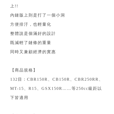
上!!⁣
內鏈版上則是打了一個小洞⁣
方便排汙，也輕量化⁣
整體說是個滿好的設計⁣
既減輕了鏈條的重量⁣
同時又兼顧經濟的實惠⁣
⁣
【商品規格】⁣
132目：CBR150R、CB150R、CBR250RR、
MT-15、R15、GSX150R……等250cc級距以
下皆適用⁣
⁣