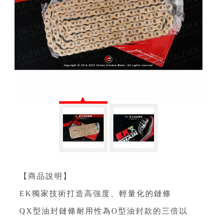
【商品說明】⁣
EK獨家技術打造高強度、輕量化的鏈條⁣
QX型油封鏈條耐用性為O型油封款的三倍以