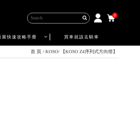
0
新展快速攻略手冊
買車就該去騎車
首 頁
KOSO
【KOSO Z4序列式方向燈】