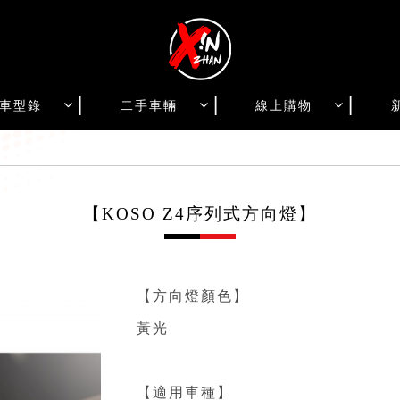
車型錄
二手車輛
線上購物
【KOSO Z4序列式方向燈】
【方向燈顏色】⁣
黃光⁣
⁣
【適用車種】⁣