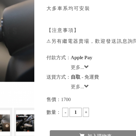
大多車系均可安裝⁣
⁣
【注意事項】⁣
⚠另有繼電器賣場，歡迎發送訊息詢
付款方式：
Apple Pay
更多...
送貨方式：
自取
- 免運費
更多...
售價：
1700
數量：