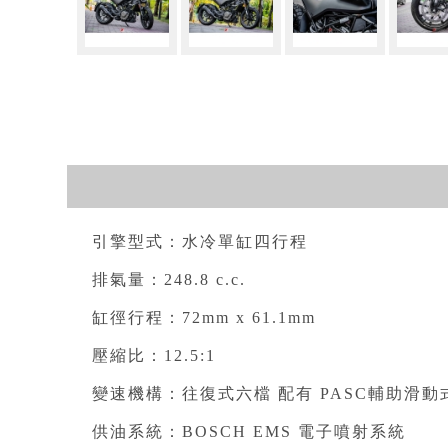
引擎型式：水冷單缸四行程⁣
排氣量：248.8 c.c.⁣
缸徑行程：72mm x 61.1mm⁣
壓縮比：12.5:1⁣
變速機構：往復式六檔 配有 PASC輔助滑動
供油系統：BOSCH EMS 電子噴射系統⁣