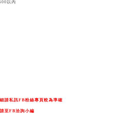
00以內⁣
細請私訊FB粉絲專頁較為準確⁣
請至FB洽詢小編⁣