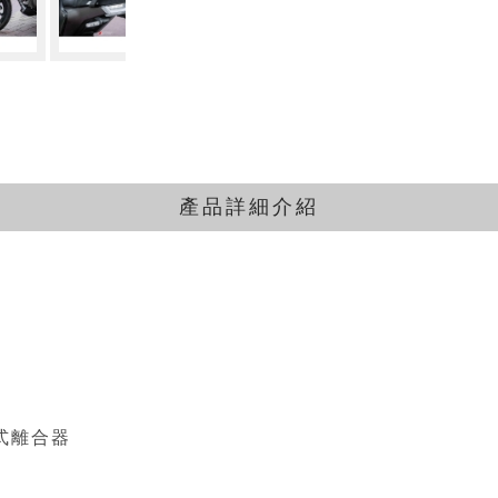
⁣
⁣
產品詳細介紹
式離合器⁣