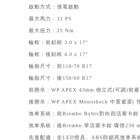
啟動方式：僅電啟動⁣
最大馬力：31 PS⁣
最大扭力：25 Nm⁣
輪框：前鋁框 3.0 x 17"⁣
輪框：後鋁框 4.0 x 17"⁣
輪胎尺寸：前110/70 R17⁣
輪胎尺寸：後150/60 R17⁣
前懸吊：WP APEX 43mm 倒立式(可調)前避
後懸吊：WP APEX Monoshock 中置避震( 
煞車系統：前Brembo Bybre對向四活塞卡鉗 碟
煞車系統：後Brembo 單活塞卡鉗 碟徑230 m
先進配備：全LED燈具、ABS防鎖死煞車系統(two ch