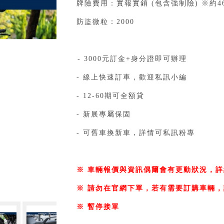
牌險費用：實報實銷 (包含強制險) ※約46
防盜微粒：2000
⁣
⁣- 3000元訂金+身分證即可辦理⁣⁣⁣⁣⁣⁣⁣⁣⁣⁣⁣⁣⁣⁣⁣⁣⁣⁣⁣⁣⁣
- 線上快速訂車，歡迎私訊小編⁣⁣⁣⁣⁣⁣⁣⁣⁣⁣⁣⁣⁣⁣⁣⁣⁣⁣⁣⁣⁣
- 12-60期可全額貸⁣⁣⁣⁣⁣⁣⁣⁣⁣⁣⁣
- 新展專屬保固⁣
- 可舊車換新車，詳情可私訊粉專⁣⁣⁣⁣⁣
⁣
※ 車輛報價與資訊偶爾會有更動狀況，詳
※ 請勿在官網下單，若有需要訂購車輛，
※ 暫停接單
⁣