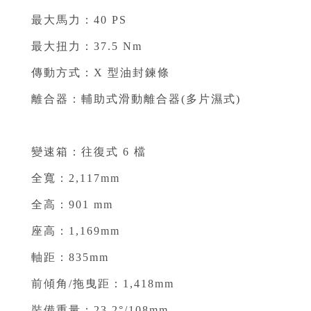
最大馬力：40 PS ⁣⁣
最大扭力：37.5 Nm ⁣⁣
傳動方式：X 型油封鍊條 ⁣⁣
離合器：輔助式滑動離合器(多片濕式)
⁣⁣
變速箱：往復式 6 檔⁣⁣
全寬：2,117mm ⁣⁣
全高：901 mm ⁣⁣
座高：1,169mm ⁣⁣
軸距：835mm ⁣⁣
前傾角/拖曳距：1,418mm ⁣⁣
裝備重量：23.2°/108mm ⁣⁣