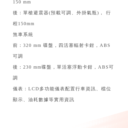
150 mm ⁣⁣
後：單槍避震器(預載可調、外掛氣瓶)， 行
程150mm ⁣⁣
煞車系統⁣⁣
前：320 mm 碟盤，四活塞輻射卡鉗，ABS
可調 ⁣⁣
後：230 mm碟盤，單活塞浮動卡鉗，ABS可
調 ⁣⁣
儀表：LCD多功能儀表配置行車資訊、檔位
顯示、油耗數據等實用資訊⁣
⁣