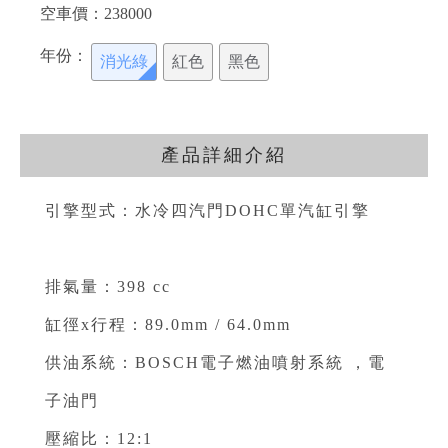
空車價：
238000
年份：
消光綠
紅色
黑色
產品詳細介紹
引擎型式：水冷四汽門DOHC單汽缸引擎
⁣⁣
排氣量：398 cc ⁣⁣
缸徑x行程：89.0mm / 64.0mm ⁣⁣
供油系統：BOSCH電子燃油噴射系統 ，電
子油門 ⁣⁣
壓縮比：12:1 ⁣⁣