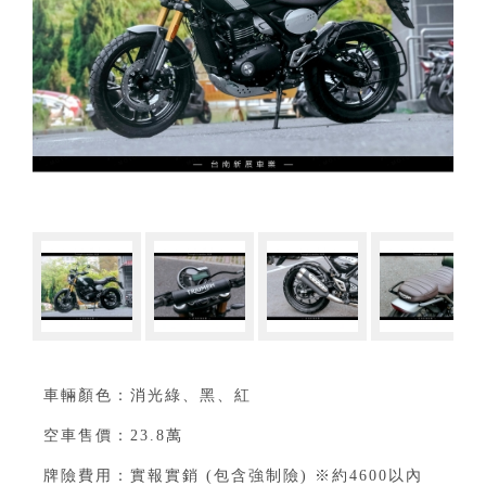
車輛顏色：消光綠、黑、紅
空車售價：23.8萬
牌險費用：實報實銷 (包含強制險) ※約4600以內