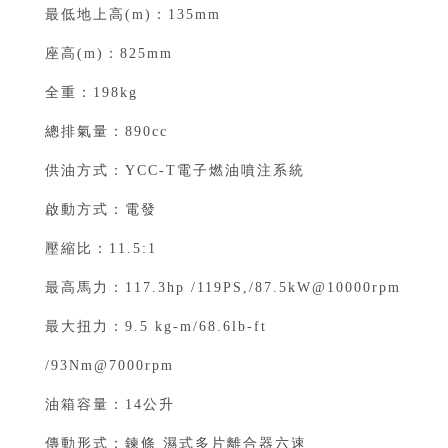
最低地上高(m)：135mm⁣
座高(m)：825mm⁣
全重：198kg⁣
總排氣量：890cc⁣
供油方式：YCC-T電子燃油噴注系統⁣
啟動方式：電發⁣
壓縮比：11.5:1⁣
最高馬力：117.3hp /119PS,/87.5kW@10000rpm⁣
最大扭力：9.5 kg-m/68.6lb-ft
/93Nm@7000rpm⁣
油箱容量：14公升⁣
傳動形式：鍊條 濕式多片離合器六速⁣