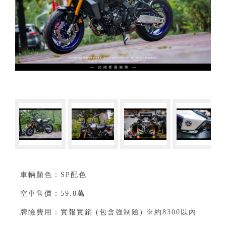
車輛顏色：SP配色
空車售價：59.8萬
牌險費用：實報實銷 (包含強制險) ※約8300以內