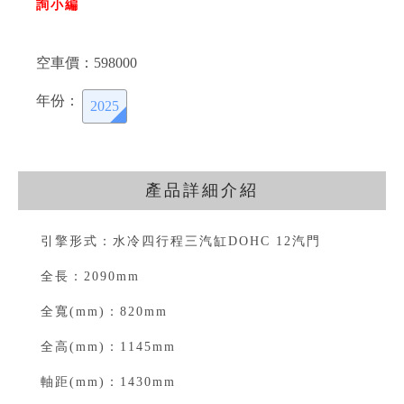
詢小編
空車價：
598000
年份：
2025
產品詳細介紹
引擎形式：水冷四行程三汽缸DOHC 12汽門⁣
全長：2090mm⁣
全寬(mm)：820mm⁣
全高(mm)：1145mm⁣
軸距(mm)：1430mm⁣