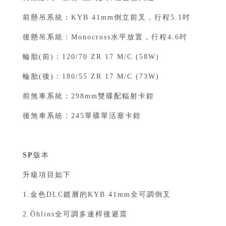
前懸吊系統：KYB 41mm倒立前叉，行程5.1吋⁣
後懸吊系統：Monocross水平放置，行程4.6吋⁣
輪胎(前)：120/70 ZR 17 M/C (58W)⁣
輪胎(後)：180/55 ZR 17 M/C (73W)⁣
前煞車系統：298mm雙碟配輻射卡鉗⁣
後煞車系統：245單碟單活塞卡鉗
SP
版本
升級項目如下
1.金色DLC鍍層的KYB 41mm全可調倒叉
2.Öhlins全可調多連桿後避震