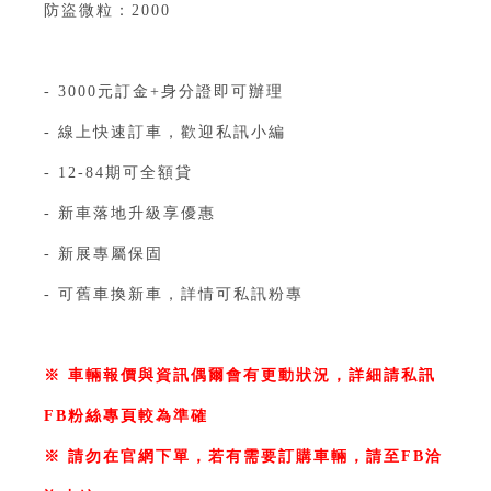
防盜微粒：2000
- 3000元訂金+身分證即可辦理
- 線上快速訂車，歡迎私訊小編⁣⁣⁣⁣⁣⁣⁣⁣⁣⁣⁣⁣⁣⁣⁣⁣⁣⁣⁣
- 12-84期可全額貸⁣⁣⁣⁣⁣⁣⁣⁣⁣
- 新車落地升級享優惠⁣⁣⁣⁣⁣⁣ ⁣⁣⁣
- 新展專屬保固
- 可舊車換新車，詳情可私訊粉專⁣⁣⁣⁣
※ 車輛報價與資訊偶爾會有更動狀況，詳細請私訊
FB粉絲專頁較為準確
※ 請勿在官網下單，若有需要訂購車輛，請至FB洽