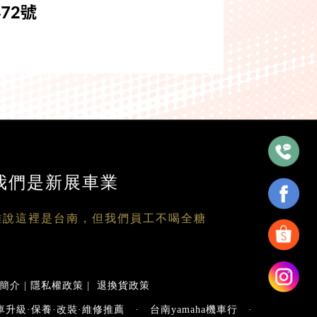
我們是新展車業
雖說這裡是台南，但我們員工不喝全糖
簡介
|
隱私權政策
|
退換貨政策
車升級·保養·改裝·維修推薦
·
台南yamaha機車行
·