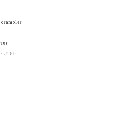
crambler
Plus
 937 SP