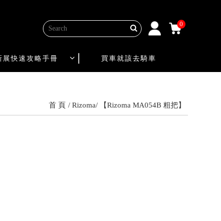
0
新展快速攻略手冊
買車就該去騎車
首 頁
Rizoma
【Rizoma MA054B 粗把】