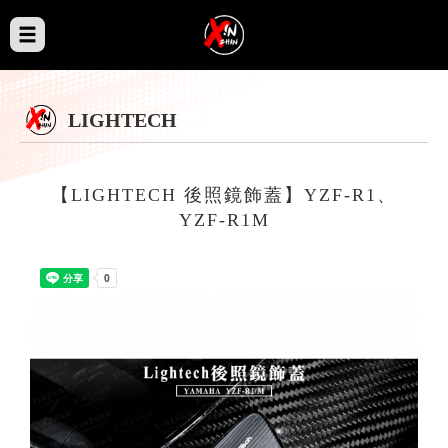
LIGHTECH
【LIGHTECH 後照鏡飾蓋】YZF-R1、
YZF-R1M