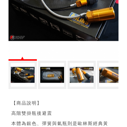
【商品說明】
高階雙掛瓶後避震
本體為銀色、彈簧與氣瓶則是歐林斯經典黃