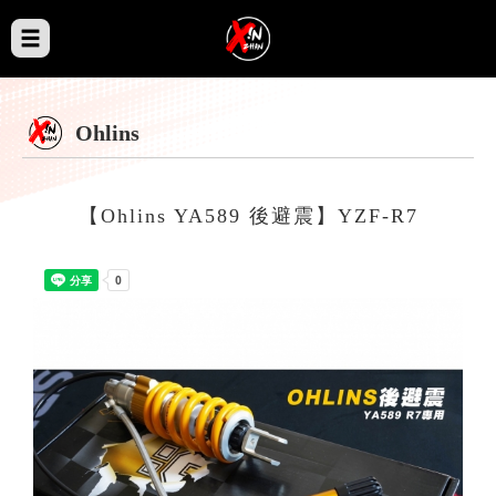
Ohlins
【Ohlins YA589 後避震】YZF-R7