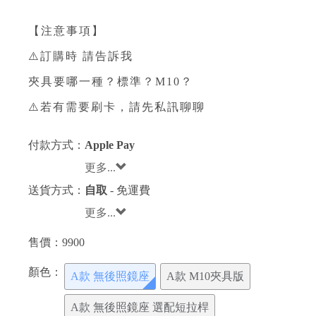
【注意事項】
⚠️訂購時 請告訴我
夾具要哪一種？標準？M10？
⚠️若有需要刷卡，請先私訊聊聊
付款方式：
Apple Pay
更多...
送貨方式：
自取
- 免運費
更多...
售價：
9900
顏色：
A款 無後照鏡座
A款 M10夾具版
A款 無後照鏡座 選配短拉桿