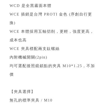
WCD 是全黑霧面本體
WCE 插銷是台灣 PROTI 金色 (序創自行更
換)
WCE 本體採用五軸切削，更輕，強度更高，
成本也高
WCE 夾具標配兩支鈦螺絲
內附機械開關(2pin)
均可選配後照鏡鎖點的夾具 M10*1.25，不加
價
【夾具選擇】
無孔的標準夾具 / M10