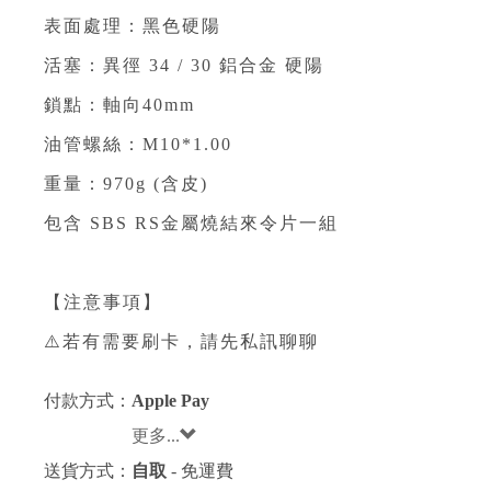
表面處理：黑色硬陽
活塞：異徑 34 / 30 鋁合金 硬陽
鎖點：軸向40mm
油管螺絲：M10*1.00
重量：970g (含皮)
包含 SBS RS金屬燒結來令片一組
【注意事項】
⚠️若有需要刷卡，請先私訊聊聊
付款方式：
Apple Pay
更多...
送貨方式：
自取
- 免運費