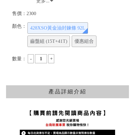
更多...
售價：
2300
顏色：
428XSO黃金油封鍊條 92L
齒盤組 (15T+41T)
優惠組合
數量：
產品詳細介紹