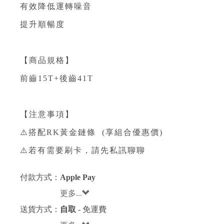
有效降低運轉噪音
提升順暢度
【商品規格】
前齒15T+後齒41T
【注意事項】
⚠️搭配RK黃金鏈條 (享組合優惠價)
⚠️若有需要刷卡，請先私訊聊聊
付款方式：
Apple Pay
更多...
送貨方式：
自取
- 免運費