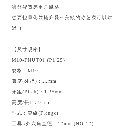
讓外觀質感更具風格
想要輕量化並提升愛車美觀的你怎麼可以錯
過?!
【尺寸規格】
M10-FNUT01 (P1.25)
規格：M10
寬度(外徑)：22mm
牙距(Pitch)：1.25mm
高度/長L：9mm
型式：突緣(Flange)
工具 /外六角直徑：17mm (NO.17)