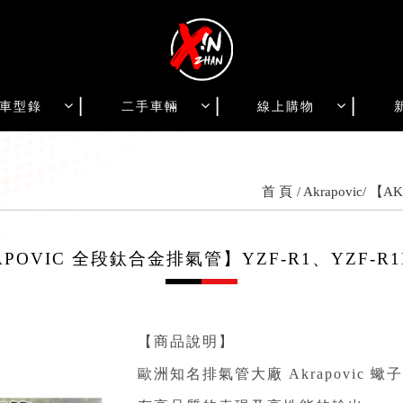
車型錄
二手車輛
線上購物
首 頁
Akrapovic
【AK
POVIC 全段鈦合金排氣管】YZF-R1、YZF-R1M
【商品說明】
歐洲知名排氣管大廠 Akrapovic 蠍