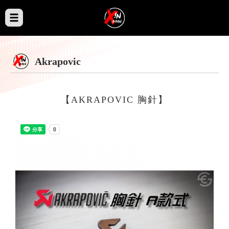
Akrapovic
【AKRAPOVIC 胸針】