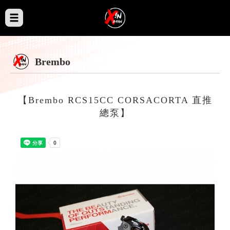
Brembo
【Brembo RCS15CC CORSACORTA 直推
總泵】