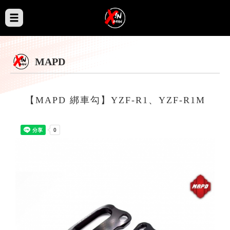
MAPD
【MAPD 綁車勾】YZF-R1、YZF-R1M