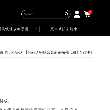
0
新展快速攻略手冊
買車就該去騎車
首 頁
MAPD
【MAPD 64鈦合金前後輪軸心組】YZF-R1
削製成。