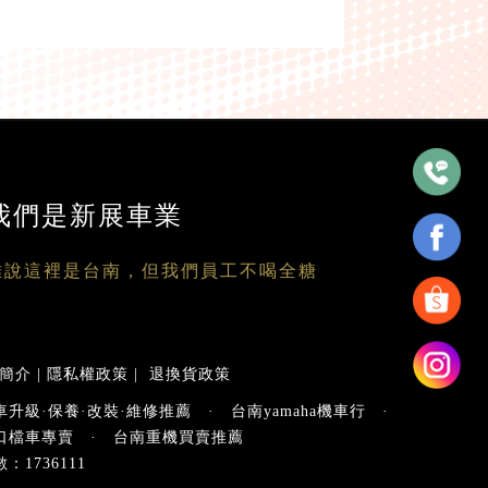
我們是新展車業
雖說這裡是台南，但我們員工不喝全糖
簡介
|
隱私權政策
|
退換貨政策
車升級·保養·改裝·維修推薦
·
台南yamaha機車行
·
口檔車專賣
·
台南重機買賣推薦
：1736111