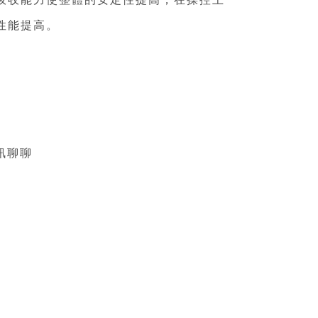
度吸收能力使整體的安定性提高，在操控上
性能提高。
訊聊聊