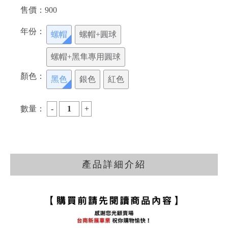
售價：
900
年份：
螺帽
螺帽+圓球
螺帽+黑隼專用圓球
顏色：
黑色
銀色
紅色
數量：
產品詳細介紹