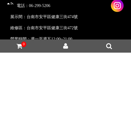
電話：
06-299-5206
展示間：台南市安平區健康三街474號
維修區：台南市安平區健康三街472號
營業時間：週一至週五12:00~21:00
0
週六10:00~19:00 (每週日店休)
我們是新展車業
雖說這裡是台南，但我們員工不喝全糖
公司簡介
|
隱私權政策
|
退換貨政策
瀏覽人數：1746908