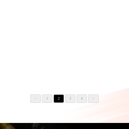
(非貼紙)】Z900RS
桿】CB350
【SKUNY 不鏽鋼引擎飾蓋
【SKUNY 運動化車身保
<
1
2
3
4
>