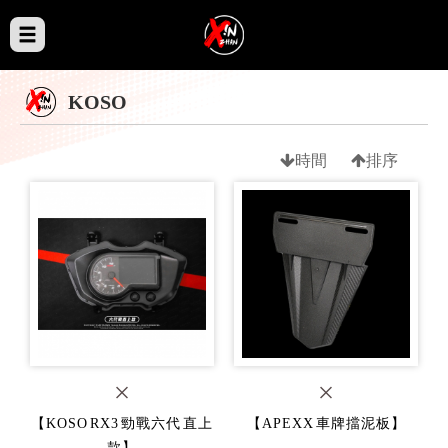
KOSO
時間
排序
【KOSO RX3 勁戰六代 直上
【APEXX 車牌擋泥板】
款】