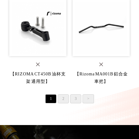
【RIZOMA CT450B 油杯支
【Rizoma MA001B 鋁合金
架 通用型】
車把】
1
2
3
>