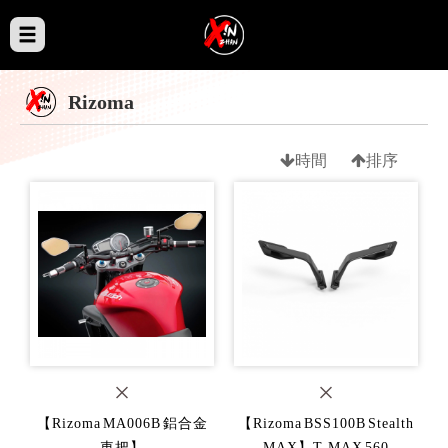
Rizoma
時間
排序
【Rizoma MA006B 鋁合金
【Rizoma BSS100B Stealth
車把】
MAX】T-MAX 560