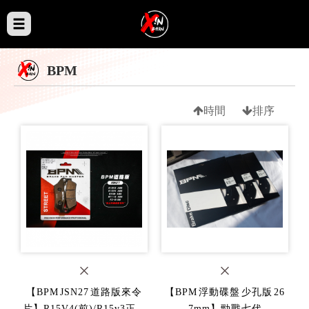
BPM
時間
排序
【BPM JSN27 道路版來令
【BPM 浮動碟盤 少孔版 26
片】R15V4(前)/R15v3正叉
7mm】勁戰七代