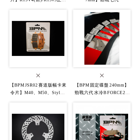
(前)/RNINET(後)/MT15(正
叉)
【BPM JSR02 賽道版幅卡來
【BPM 固定碟盤 240mm】
令片】M40、M50、Stylem
勁戰六代 水冷B FORCE2.0
a、1098
AUGER NMAX