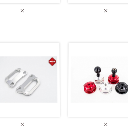
APD 防甩頭底座】RS457
【MAPD CNC三角台】YZF
叉/倒叉