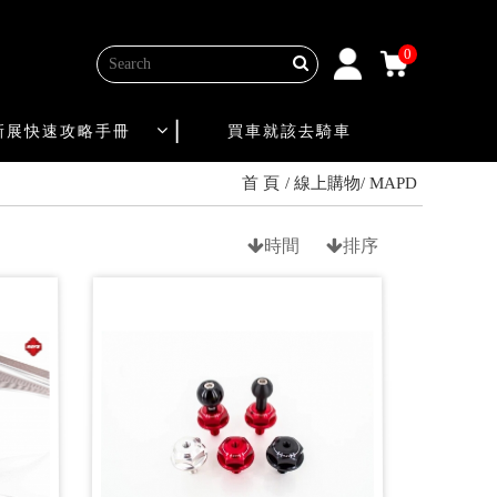
0
新展快速攻略手冊
買車就該去騎車
首 頁
線上購物
MAPD
時間
排序