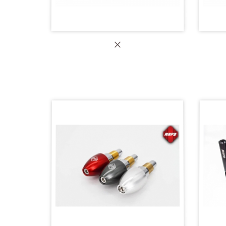
【MAPD 上三角台+分離把座 (19-
【M
21年)】RS660