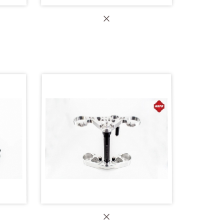
-R3 正
【MAPD 加重平衡端子】RS457