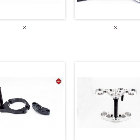
APD 防甩頭底座】MT09、
【MAPD 端子鏡】
MT09SP 2023