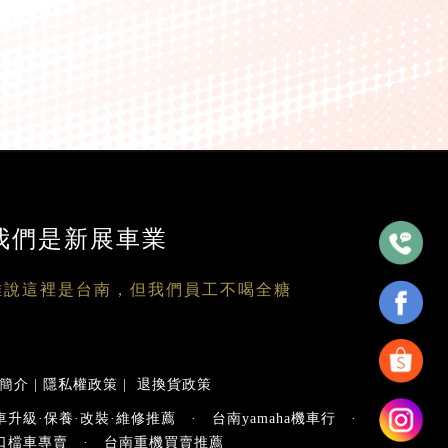
叉/倒叉
我們是新展車業
雖說這裡是台南，但我們員工不喝全糖
簡介
|
隱私權政策
|
退換貨政策
車升級·保養·改裝·維修推薦
·
台南yamaha機車行
·
口檔車專賣
·
台南重機買賣推薦